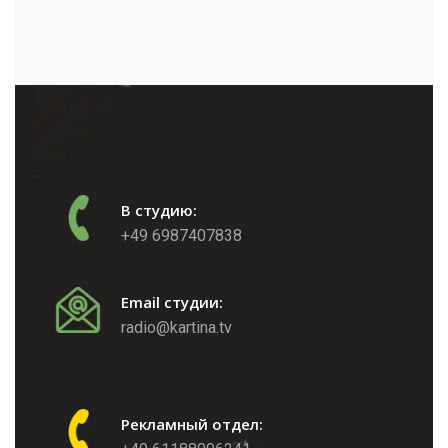
В студию:
+49 6987407838
Email студии:
radio@kartina.tv
Рекламный отдел: