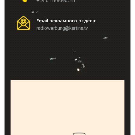
+49 61188096241
Email рекламного отдела:
radiowerbung@kartina.tv