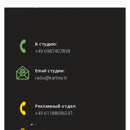
В студию:
+49 6987407838
Email студии:
radio@kartina.tv
Рекламный отдел:
+49 61188096241