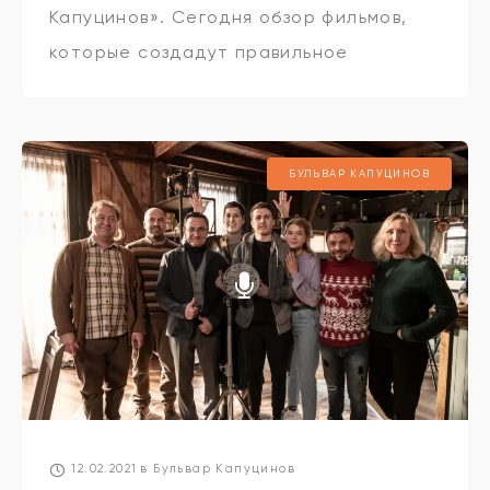
Капуцинов». Сегодня обзор фильмов,
которые создадут правильное
настроение в День всех влюблённых. А
точнее так – до Дня всех влюблённых,
в День всех влюблённых и
БУЛЬВАР КАПУЦИНОВ
12.02.2021
в
Бульвар Капуцинов