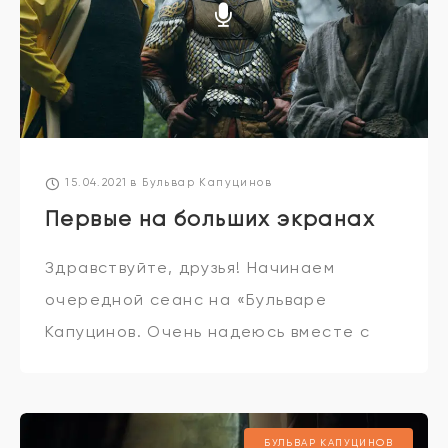
15.04.2021
в
Бульвар Капуцинов
Первые на больших экранах
Здравствуйте, друзья! Начинаем
очередной сеанс на «Бульваре
Капуцинов. Очень надеюсь вместе с
вами, что этой весной всё-таки
произойдёт чудо и наконец-то вновь
откроются кинотеатры. Пока вы
БУЛЬВАР КАПУЦИНОВ