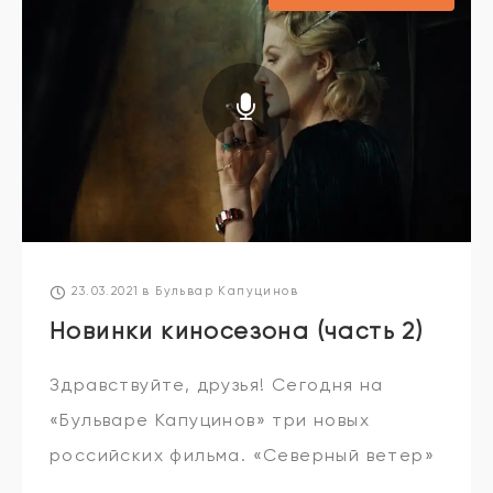
можете участвовать в розыгрыше
23.03.2021
в
Бульвар Капуцинов
Новинки киносезона (часть 2)
Здравствуйте, друзья! Сегодня на
«Бульваре Капуцинов» три новых
российских фильма. «Северный ветер»
– новая работа Ренаты Литвиновой.