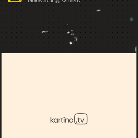
radiowerbung@kartina.tv