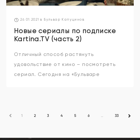
26.01.2021
в
Бульвар Капуцинов
Новые сериалы по подписке
Kartina.TV (часть 2)
Отличный способ растянуть
удовольствие от кино – посмотреть
сериал. Сегодня на «Бульваре
Капуцинов» вновь информация для тех,
кто предпочитает неспешное
развитее сюжета. Вот ещё одна
пятёрка сериалов, которые можно
ПРЕД
1
2
3
4
5
6
…
33
СЛЕД
свободно