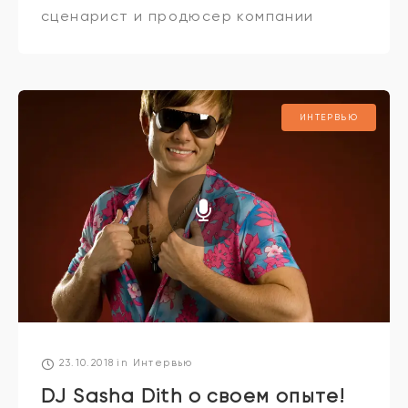
сценарист и продюсер компании
«Yellow, Black and White», генеральный
директор онлайн-сервиса «start.ru»,
телеканала «#Супер». Автор
ИНТЕРВЬЮ
множества идей сериалов: «Папины
дочки», «Бывшие», «Вне
23.10.2018
in
Интервью
DJ Sasha Dith о своем опыте!