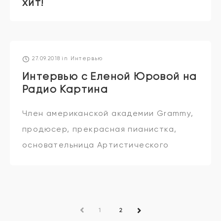
хит!
27.09.2018
in
Интервью
Интервью с Еленой Юровой на
Радио Картина
Член американской академии Grammy,
продюсер, прекрасная пианистка,
основательница Артистического
агентства JB Artist Booking Elena
Iourova
PREV
1
2
NEXT