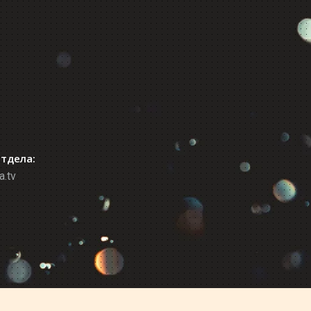
отдела:
a.tv