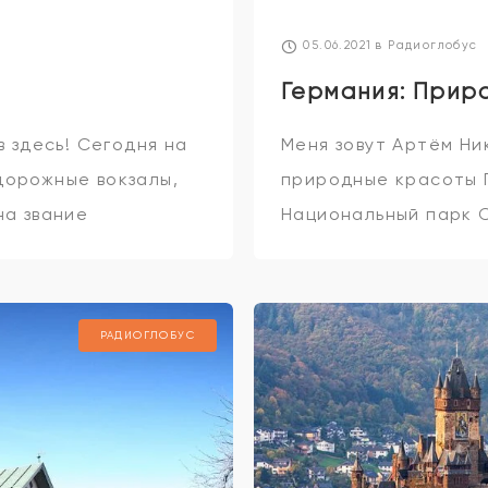
05.06.2021
в
Радиоглобус
Германия: Прир
в здесь! Сегодня на
Меня зовут Артём Ни
дорожные вокзалы,
природные красоты 
на звание
Национальный парк 
ристы в изумлении –
был основан в серед
Располагается он н
РАДИОГЛОБУС