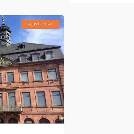
любителей архитекту
ус»
70 дворцов и замков.
РАДИОГЛОБУС