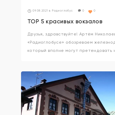
09.08.2021
в
Радиоглобус
0
0
TOP 5 красивых вокзалов
Друзья, здравствуйте! Артём Николае
«Радиоглобусе» обозреваем железно
который вполне могут претендовать 
произведений искусства! Сначала ту
они не понимают, зачем в городе