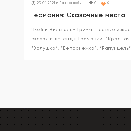
23.04.2021
в
Радиоглобус
0
0
Германия: Сказочные места
Якоб и Вильгельм Гримм – самые изв
сказок и легенд в Германии. “Красная
“Золушка”, “Белоснежка”, “Рапунцель”
обработали более двух сотен подобн
они переведены