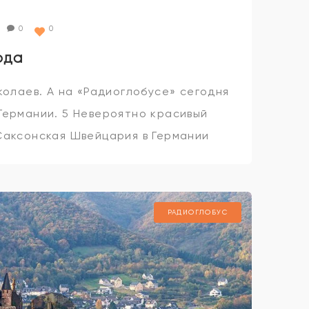
0
0
ода
колаев. А на «Радиоглобусе» сегодня
Германии. 5 Невероятно красивый
Саксонская Швейцария в Германии
ине прошлого столетия.
а территории
РАДИОГЛОБУС