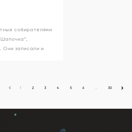
естные собирателями
 Шапочка”,
. Они записали и
ых историй. Теперь
ПРЕД
1
2
3
4
5
6
…
30
СЛЕД