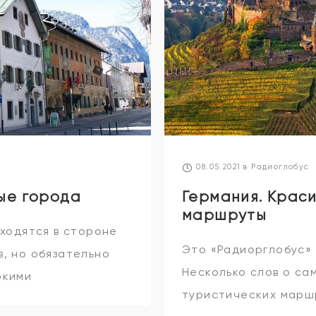
08.05.2021
в
Радиоглобус
ые города
Германия. Крас
маршруты
аходятся в стороне
Это «Радиорглобус» 
, но обязательно
Несколько слов о са
ркими
туристических марш
, меня зовут Артём