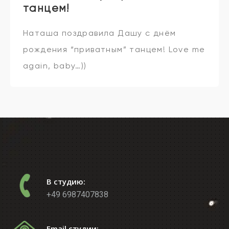
танцем!
Наташа поздравила Дашу с днём
рождения “приватным” танцем! Love me
again, baby…))
В студию:
+49 6987407838
Email студии: