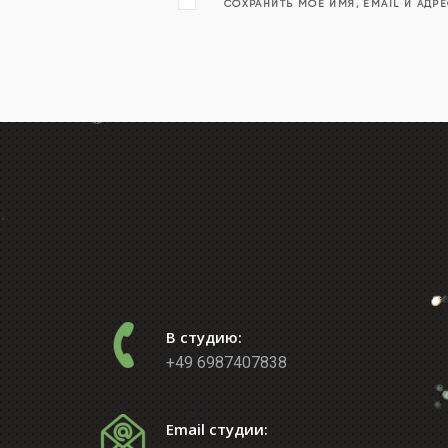
СОХРАНИТЬ МОЁ ИМЯ, EMAIL И АДР
В студию:
+49 6987407838
Email студии: