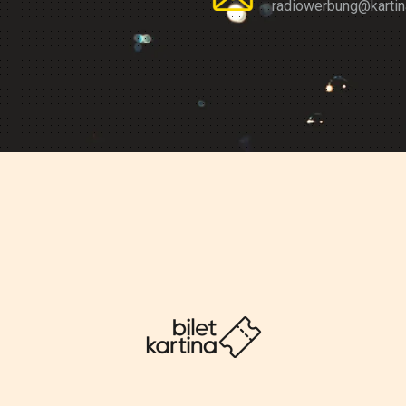
radiowerbung@kartin