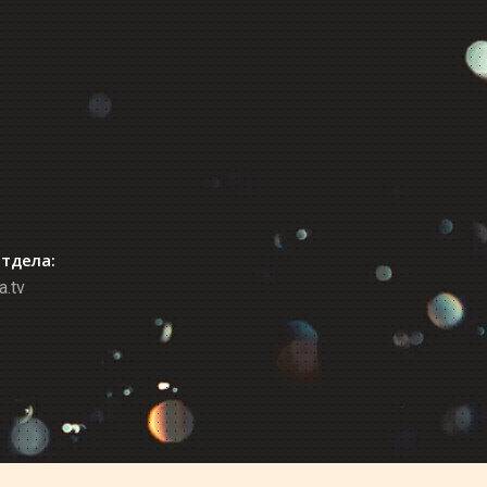
отдела:
a.tv