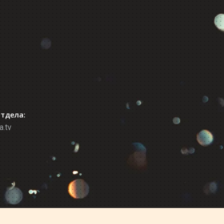
отдела:
a.tv