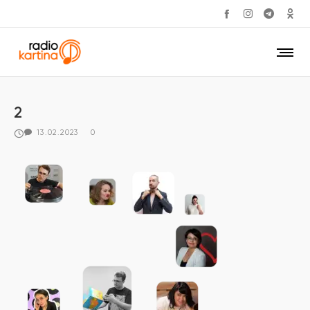
2
13.02.2023
0