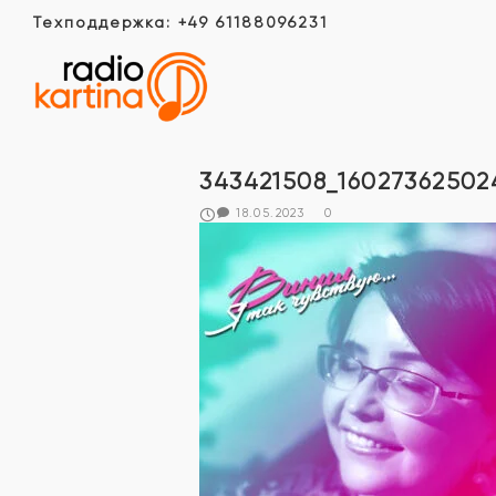
Техподдержка: +49 61188096231
343421508_16027362502
18.05.2023
0