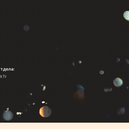
отдела:
a.tv