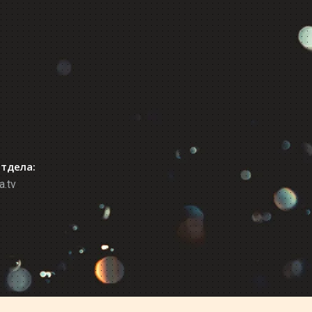
отдела:
a.tv