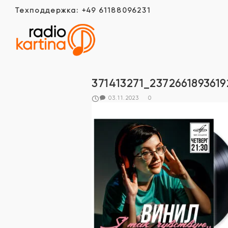
Техподдержка: +49 61188096231
371413271_237266189361
03.11.2023
0