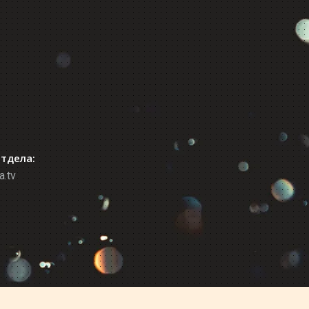
отдела:
a.tv