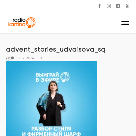
advent_stories_udvaisova_sq
10.12.2024
0