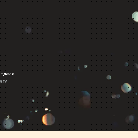
отдела:
a.tv