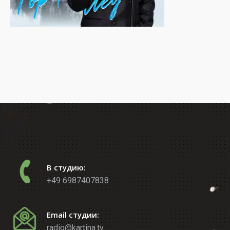
В студию:
+49 6987407838
Email студии:
radio@kartina.tv