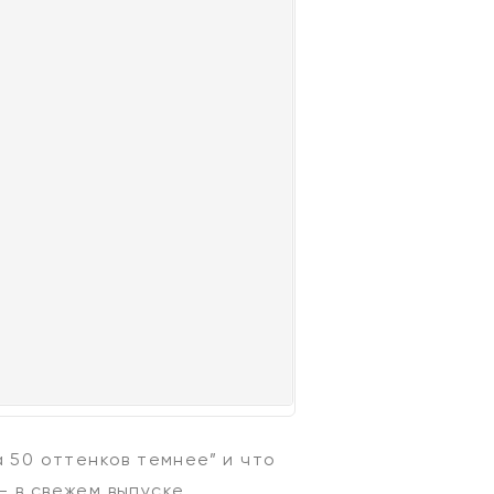
 50 оттенков темнее” и что
– в свежем выпуске