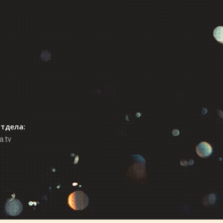
отдела:
a.tv