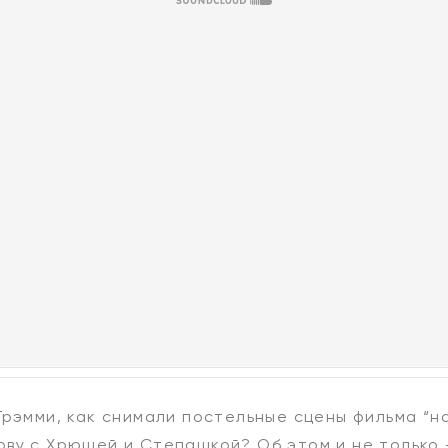
Грэмми, как снимали постельные сцены фильма “на
ву с Хрюшей и Степашкой? Об этом и не только 