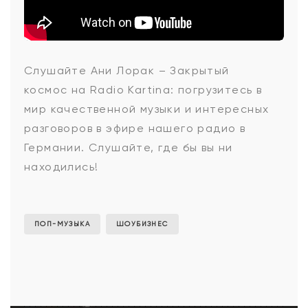
Ани
Слушайте Ани Лорак – Закрытый
космос на Radio Kartina: погрузитесь в
Лорак
мир качественной музыки и интересных
разговоров в эфире нашего радио в
Германии. Слушайте, где бы вы ни
-
находились!
Закрытый
ПОП-МУЗЫКА
ШОУБИЗНЕС
космос