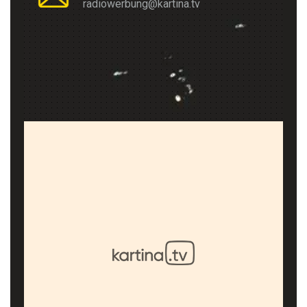
radiowerbung@kartina.tv