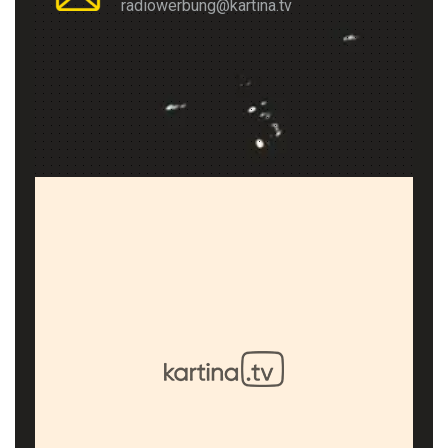
radiowerbung@kartina.tv