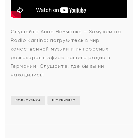
Анна
Слушайте Анна Немченко – Замужем на
Radio Kartina: погрузитесь в мир
Немченко
качественной музыки и интересных
разговоров в эфире нашего радио в
Германии. Слушайте, где бы вы ни
-
находились!
Замужем
ПОП-МУЗЫКА
ШОУБИЗНЕС