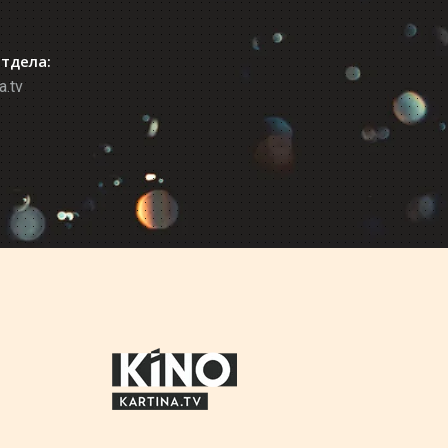
отдела:
a.tv