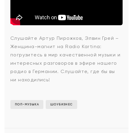
Артур
Слушайте Артур Пирожков, Элвин Грей –
Женщина-магнит на Radio Kartina:
Пирожков,
погрузитесь в мир качественной музыки и
интересных разговоров в эфире нашего
радио в Германии. Слушайте, где бы вы
Элвин
ни находились!
Грей
ПОП-МУЗЫКА
ШОУБИЗНЕС
-
Женщина-