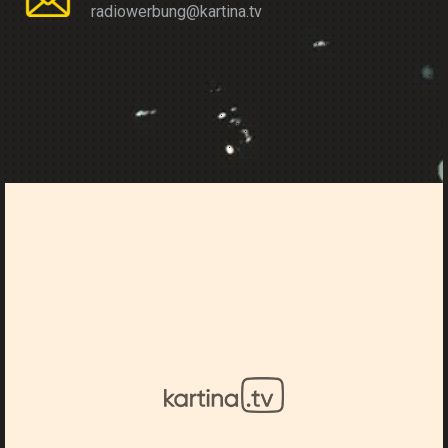
radiowerbung@kartina.tv