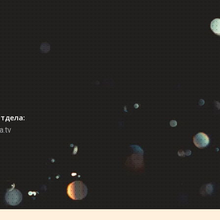
отдела:
a.tv