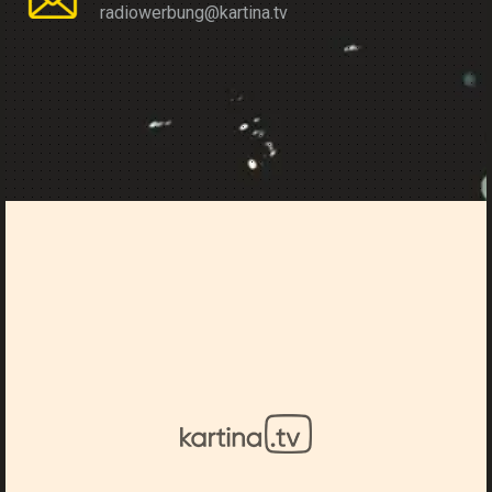
radiowerbung@kartina.tv