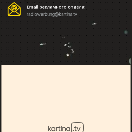
Email рекламного отдела:
radiowerbung@kartina.tv