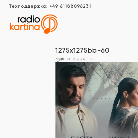
Техподдержка: +49 61188096231
1275x1275bb-60
08.10.2024
0