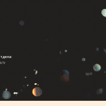
отдела:
a.tv