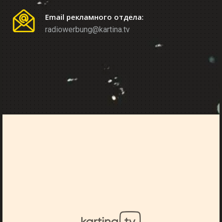
Email рекламного отдела:
radiowerbung@kartina.tv