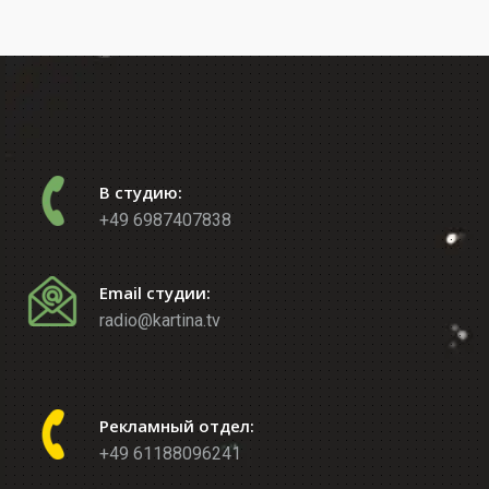
В студию:
+49 6987407838
Email студии:
radio@kartina.tv
Рекламный отдел:
+49 61188096241