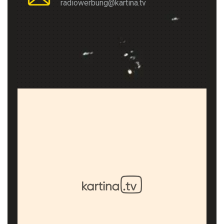
radiowerbung@kartina.tv