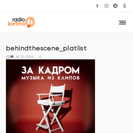
behindthescene_platlist
28.10.2024
0