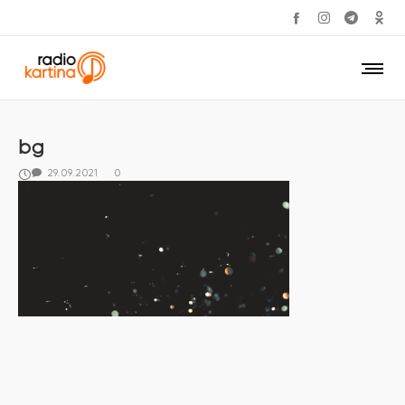
bg
29.09.2021
0