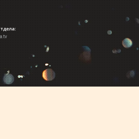
отдела:
a.tv