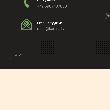
В студию:
+49 6987407838
Email студии:
radio@kartina.tv