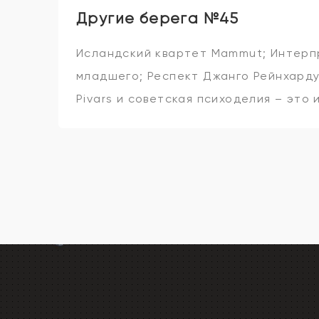
Другие берега №45
Исландский квартет Mammut; Интер
младшего; Респект Джанго Рейнхарду 
Pivars и советская психоделия – это 
сегодня на “Других берегах”!