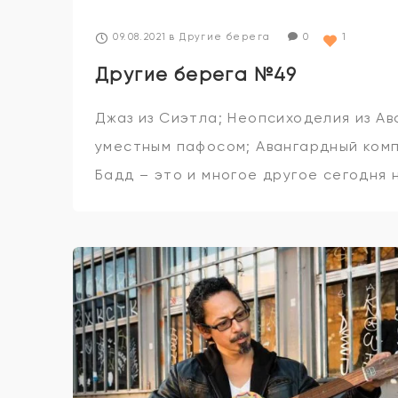
09.08.2021
в
Другие берега
0
1
Другие берега №49
Джаз из Сиэтла; Неопсиходелия из Ав
уместным пафосом; Авангардный ком
Бадд – это и многое другое сегодня 