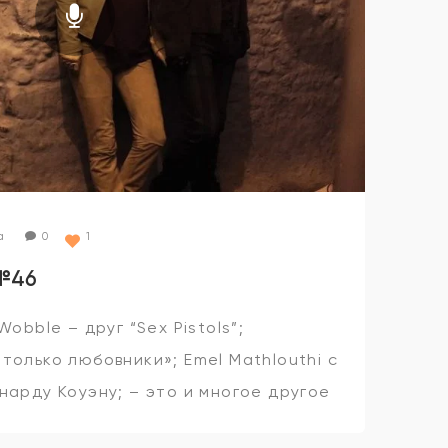
а
0
1
№46
obble – друг “Sex Pistols”;
только любовники»; Emel Mathlouthi c
нарду Коуэну; – это и многое другое
ерегах”!