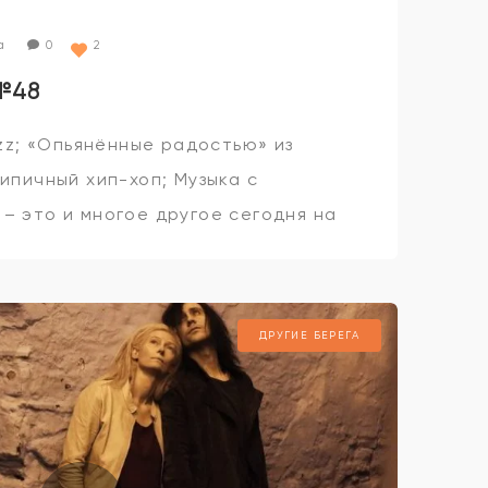
а
0
2
№48
azz; «Опьянённые радостью» из
ипичный хип-хоп; Музыка с
– это и многое другое сегодня на
ДРУГИЕ БЕРЕГА