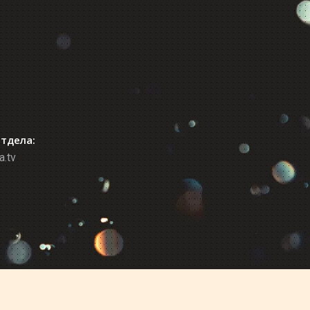
отдела:
a.tv