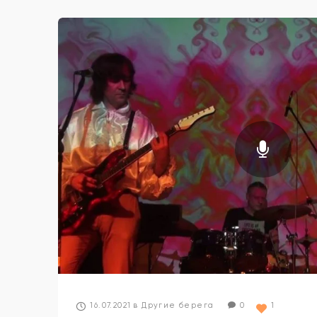
«Других берегах»!
16.07.2021
в
Другие берега
0
1