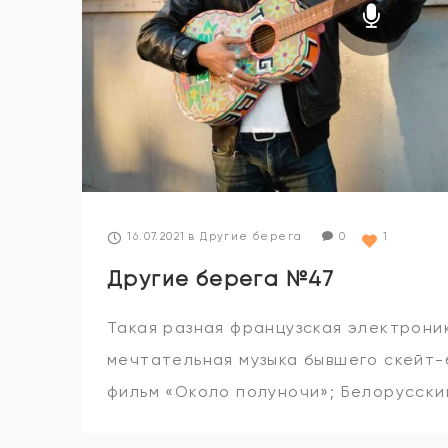
16.07.2021
в
Другие берега
0
1
Другие берега №47
Такая разная французская электроник
мечтательная музыка бывшего скейт-
фильм «Около полуночи»; Белорусски
популярный эмбиент – это и многое д