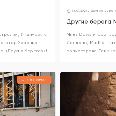
16.07.2021
в
Другие берег
Другие берега 
стралии; Инди-рок с
Miles Davis и Сool J
позитор Харольд
Лондона; Madlib – ат
на «Других берегах»!
полуострова Таймыр 
«Других берегах»!
ДРУГИЕ БЕРЕГА