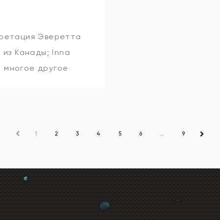
претация Эверетта
из Канады; Inna
и многое другое
ПРЕД
1
2
3
4
5
6
…
9
СЛЕД