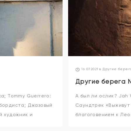
16.07.2021
в
Другие берег
Другие берега 
а; Tommy Guerrero:
А был ли ослик? Jah W
бордиста; Джазовый
Саундтрек «Выживут 
й художник и
благоговением к Лео
ругое сегодня на
сегодня на “Других б