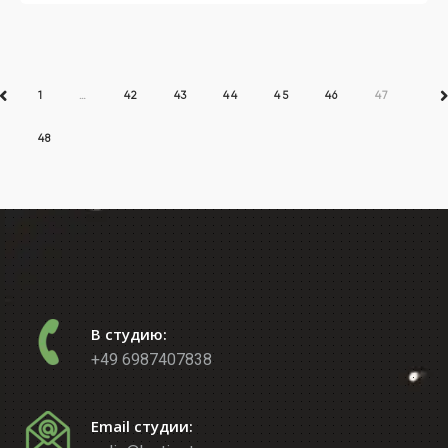
звёзды. Узнаете
1
…
42
43
44
45
46
47
PREV
N
48
В студию:
+49 6987407838
Email студии: