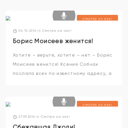
счастье? Об этом – в свежем выпуске
программы “Смотри на них”
СМОТРИ НА НИХ!
04.10.2016
in
Смотри на них!
Борис Моисеев женится!
Хотите – верьте, хотите – нет – Борис
Моисеев женится! Ксения Собчак
послала всех по известному адресу, а
Робби Уильямс решил стать русским
олигархом! И это ещё не всё!
Подробности
СМОТРИ НА НИХ!
27.09.2016
in
Смотри на них!
Сбежавшая Джоли!