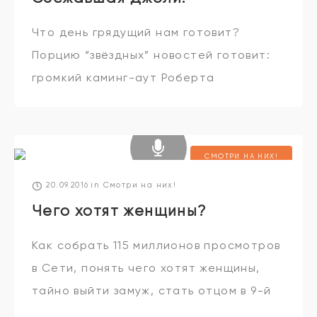
Что день грядущий нам готовит?
Порцию “звёздных” новостей готовит:
громкий каминг-аут Роберта
Паттисона, украденный “Оскар”
Леонардо Ди Каприо, сбежавшая из
Голливуда Джоли, отрастившая себе
СМОТРИ НА НИХ!
Дзен Рене Зеллвегер и вновь ставшая
20.09.2016
in
Смотри на них!
Чего хотят женщины?
Как собрать 115 миллионов просмотров
в Сети, понять чего хотят женщины,
тайно выйти замуж, стать отцом в 9-й
раз и уйти в декрет на 10 лет – знают