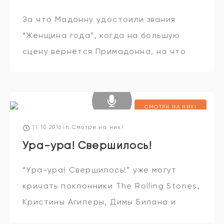
За что Мадонну удостоили звания
“Женщина года”, когда на большую
сцену вернётся Примадонна, на что
готов ради любви красавец Эштон
Катчер и как получить роль в “Игре
престолов” – об
СМОТРИ НА НИХ!
11.10.2016
in
Смотри на них!
Ура-ура! Свершилось!
“Ура-ура! Свершилось!” уже могут
кричать поклонники The Rolling Stones,
Кристины Агилеры, Димы Билана и
Бейонсе! На чём записать такое