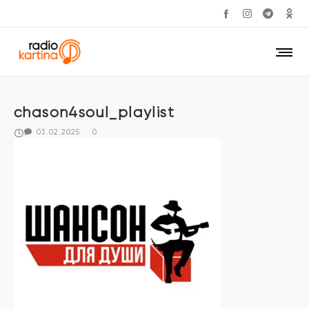
chason4soul_playlist
03.02.2025
0