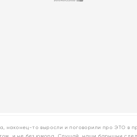
, наконец-то выросли и поговорили про ЭТО в п
ытом, и не без юмора. Слушай, наши барышни сд