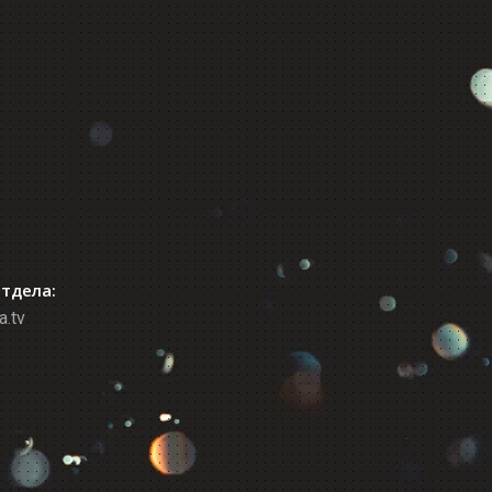
отдела:
a.tv