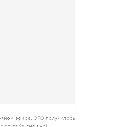
рямом эфире. ЭТО получилось
елают тебе смешно!