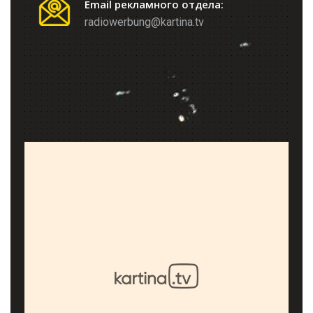
Email рекламного отдела:
radiowerbung@kartina.tv