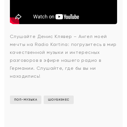
Денис
Слушайте Денис Клявер – Ангел моей
мечты на Radio Kartina: погрузитесь в мир
Клявер
качественной музыки и интересных
разговоров в эфире нашего радио в
Германии. Слушайте, где бы вы ни
-
находились!
Ангел
ПОП-МУЗЫКА
ШОУБИЗНЕС
моей
мечты