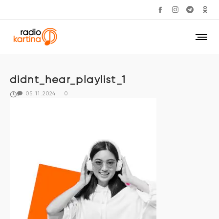
didnt_hear_playlist_1
05.11.2024
0