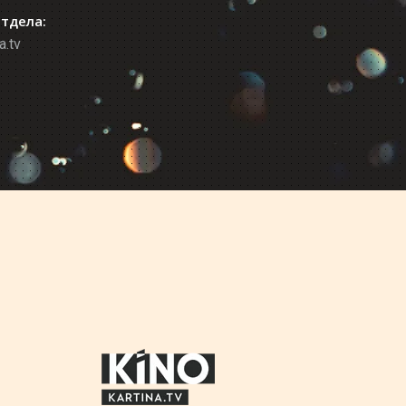
отдела:
a.tv