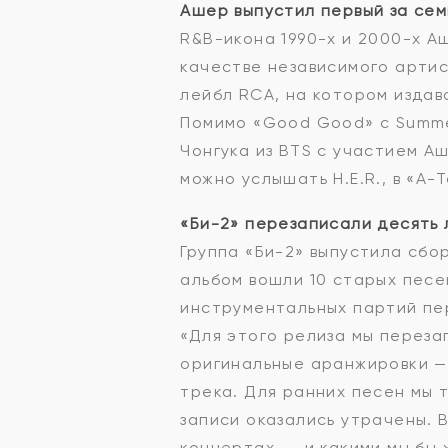
Ашер выпустил первый за сем
R&B-икона 1990-х и 2000-х А
качестве независимого артис
лейбл RCA, на котором издав
Помимо «Good Good» с Summer
Чонгука из BTS с участием Аш
можно услышать H.E.R., в «A-T
«Би-2» перезаписали десять 
Группа «Би-2» выпустила сбор
альбом вошли 10 старых песе
инструментальных партий пер
«Для этого релиза мы переза
оригинальные аранжировки —
трека. Для ранних песен мы 
записи оказались утрачены. В
концертах, — и какими мы бы 