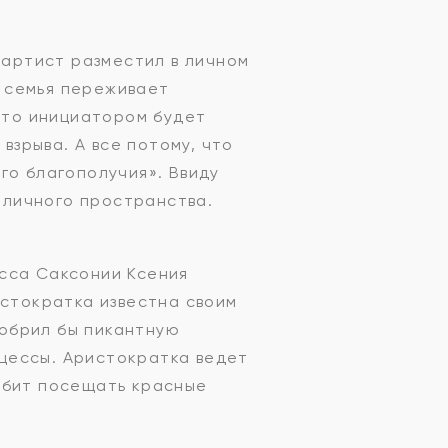
 артист разместил в личном
 семья переживает
, то инициатором будет
взрыва. А все потому, что
го благополучия». Ввиду
т личного пространства.
сса Саксонии Ксения
истократка известна своим
обрил бы пикантную
цессы. Аристократка ведет
юбит посещать красные