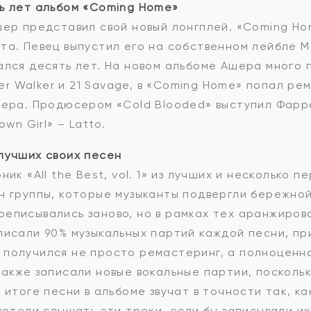
ь лет альбом «Coming Home»
шер представил свой новый лонгплей. «Coming Ho
та. Певец выпустил его на собственном лейбле M
ался десять лет. На новом альбоме Ашера много
 Walker и 21 Savage, в «Coming Home» попал реми
ера. Продюсером «Cold Blooded» выступил Фаррелл
own Girl» – Latto.
лучших своих песен
ник «All the Best, vol. 1» из лучших и несколько
н группы, которые музыканты подвергли бережно
еписывались заново, но в рамках тех аранжирово
писали 90% музыкальных партий каждой песни, пр
 получился не просто ремастеринг, а полноценн
также записали новые вокальные партии, посколь
 итоге песни в альбоме звучат в точности так, ка
хотели слышать эти треки, если бы записывали их 