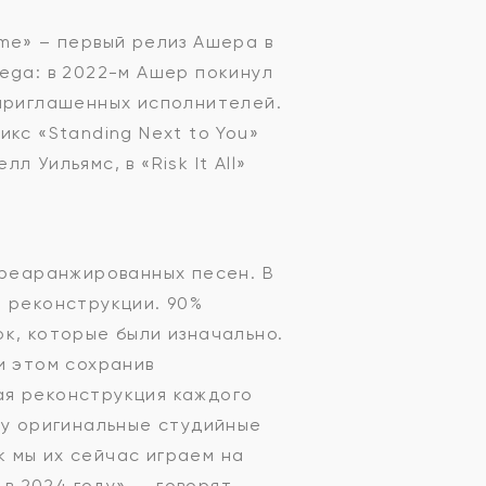
me» – первый релиз Ашера в
ega: в 2022-м Ашер покинул
 приглашенных исполнителей.
кс «Standing Next to You»
 Уильямс, в «Risk It All»
 переаранжированных песен. В
й реконструкции. 90%
к, которые были изначально.
и этом сохранив
ая реконструкция каждого
ку оригинальные студийные
к мы их сейчас играем на
в 2024 году», – говорят