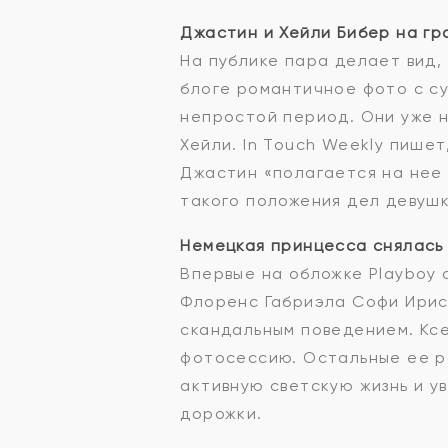
Джастин и Хейли Бибер на гр
На публике пара делает вид,
блоге романтичное фото с с
непростой период. Они уже н
Хейли. In Touch Weekly пишет
Джастин «полагается на нее 
такого положения дел девушк
Немецкая принцесса снялась 
Впервые на обложке Playboy
Флоренс Габриэла Софи Ирис 
скандальным поведением. Кс
фотосессию. Остальные ее р
активную светскую жизнь и 
дорожки.