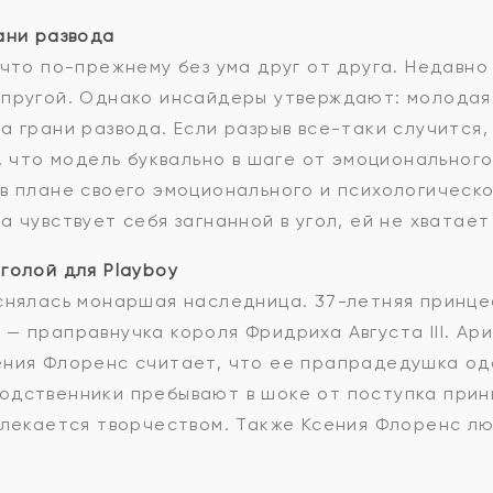
ани развода
 что по-прежнему без ума друг от друга. Недавно
упругой. Однако инсайдеры утверждают: молодая
а грани развода. Если разрыв все-таки случится
, что модель буквально в шаге от эмоционального 
в плане своего эмоционального и психологическо
а чувствует себя загнанной в угол, ей не хватае
голой для Playboy
 снялась монаршая наследница. 37-летняя принце
— праправнучка короля Фридриха Августа III. Ар
ения Флоренс считает, что ее прапрадедушка од
одственники пребывают в шоке от поступка прин
увлекается творчеством. Также Ксения Флоренс л