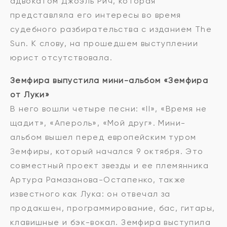
адвокатом Джоэль Рич, которая
представляла его интересы во время
судебного разбирательства с изданием The
Sun. К слову, на прошедшем выступлении
юрист отсутствовала.
Земфира выпустила мини-альбом «Земфира
от Луки»
В него вошли четыре песни: «II», «Время не
щадит», «Апероль», «Мой друг». Мини-
альбом вышел перед европейским туром
Земфиры, который начался 9 октября. Это
совместный проект звезды и ее племянника
Артура Рамазанова-Остапенко, также
известного как Лука: он отвечал за
продакшен, программирование, бас, гитары,
клавишные и бэк-вокал. Земфира выступила