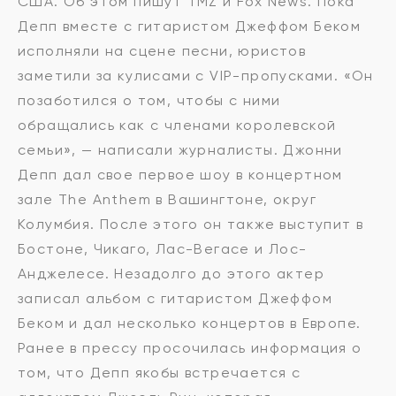
США. Об этом пишут TMZ и Fox News. Пока
Депп вместе с гитаристом Джеффом Беком
исполняли на сцене песни, юристов
заметили за кулисами с VIP-пропусками. «Он
позаботился о том, чтобы с ними
обращались как с членами королевской
семьи», — написали журналисты. Джонни
Депп дал свое первое шоу в концертном
зале The Anthem в Вашингтоне, округ
Колумбия. После этого он также выступит в
Бостоне, Чикаго, Лас-Вегасе и Лос-
Анджелесе. Незадолго до этого актер
записал альбом с гитаристом Джеффом
Беком и дал несколько концертов в Европе.
Ранее в прессу просочилась информация о
том, что Депп якобы встречается с