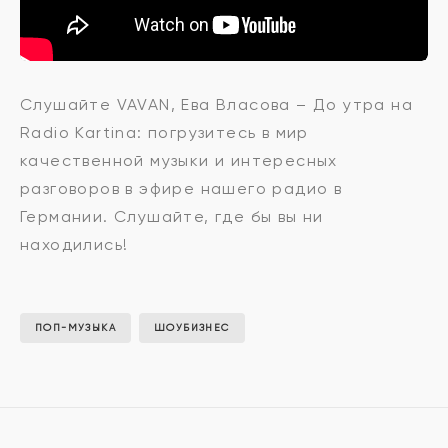
Ева
Слушайте VAVAN, Ева Власова – До утра на
Radio Kartina: погрузитесь в мир
Власова
качественной музыки и интересных
разговоров в эфире нашего радио в
Германии. Слушайте, где бы вы ни
-
находились!
До
ПОП-МУЗЫКА
ШОУБИЗНЕС
утра