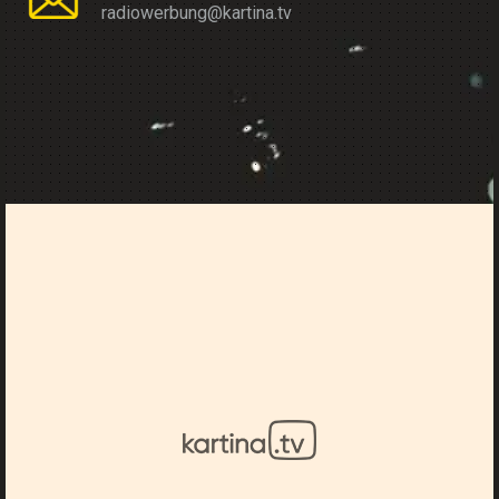
radiowerbung@kartina.tv