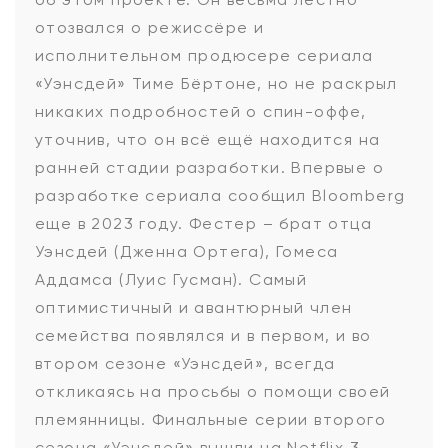
отозвался о режиссёре и
исполнительном продюсере сериала
«Уэнсдей» Тиме Бёртоне, но не раскрыл
никаких подробностей о спин-оффе,
уточнив, что он всё ещё находится на
ранней стадии разработки. Впервые о
разработке сериала сообщил Bloomberg
еще в 2023 году. Фестер – брат отца
Уэнсдей (Дженна Ортега), Гомеса
Аддамса (Луис Гусман). Самый
оптимистичный и авантюрный член
семейства появлялся и в первом, и во
втором сезоне «Уэнсдей», всегда
откликаясь на просьбы о помощи своей
племянницы. Финальные серии второго
сезона «Уэнсдей» вышли на Netflix 3