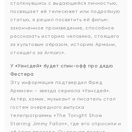
столкнувшись с выдающейся личностью,
посвящает ей телесюжет или подробную
статью, я решил посвятить ей фильм:
законченное произведение, способное
рассказать историю человека, стоящего
за культовым образом, историю Армани,
стоящего за Armani».
У «Уэнсдей» будет спин-офф про дядю
Фестера
Эту информация подтвердил Фред
Армисен – звезда сериала «Уэнсдей».
Актёр, комик, музыкант и писатель стал
гостем очередного выпуска
телепрограммы «The Tonight Show
Starring Jimmy Fallon», где его спросили и
об этом проекте. Он весьма лестно