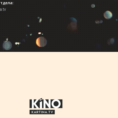
отдела:
a.tv