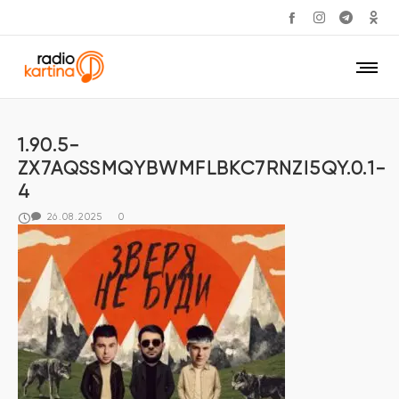
1.90.5-
ZX7AQSSMQYBWMFLBKC7RNZI5QY.0.1-
4
26.08.2025
0