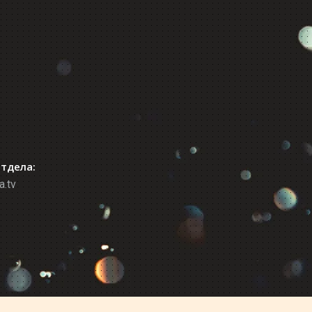
отдела:
a.tv