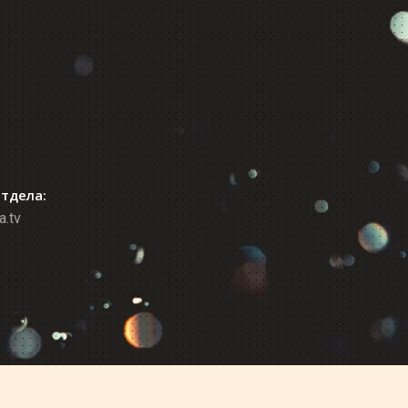
отдела:
a.tv