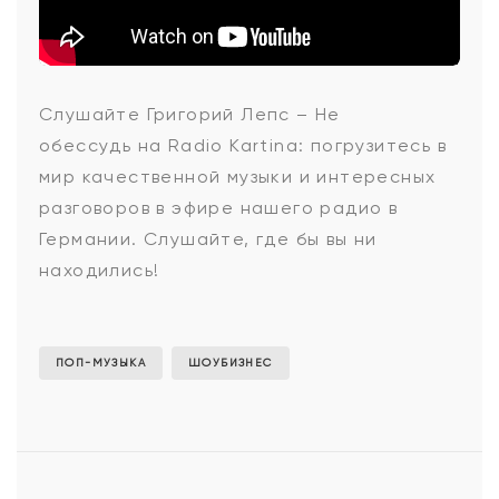
Григорий
Слушайте Григорий Лепс – Не
обессудь на Radio Kartina: погрузитесь в
Лепс
мир качественной музыки и интересных
разговоров в эфире нашего радио в
Германии. Слушайте, где бы вы ни
-
находились!
Не
ПОП-МУЗЫКА
ШОУБИЗНЕС
обессудь