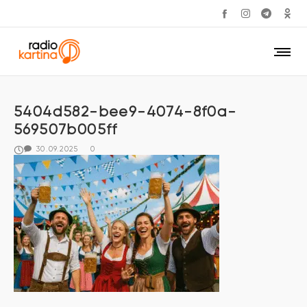
5404d582-bee9-4074-8f0a-
569507b005ff
30.09.2025
0