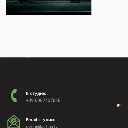
В студию:
+49 6987407838
Email студии:
radio@kartina.tv